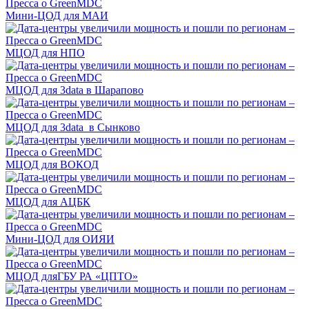
Мини-ЦОД для МАИ
МЦОД для НПО
МЦОД для 3data в Шарапово
МЦОД для 3data в Сынково
МЦОД для ВОКОД
МЦОД для АЦБК
Мини-ЦОД для ОИЯИ
МЦОД дляГБУ РА «ЦПТО»