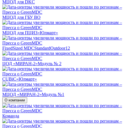
МЦОД для DKC
МЦОД для ГБУ ВО
МЦОД для ПЦИЗ«Юлмарт»
FixedSized MDCStandardOutdoor12
ЦОД «МИРАН-2»Модуль № 2
CUBiC«Юлмарт»
MЦОД «МИРАН-2»Модуль №1
О компании
Команда