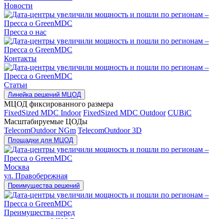
Новости
Пресса о нас
Контакты
Статьи
Линейка решений МЦОД
МЦОД фиксированного размера
FixedSized MDC Indoor
FixedSized MDC Outdoor
CUBiC
Масштабируемые ЦОДы
TelecomOutdoor NGm
TelecomOutdoor 3D
Площадки для МЦОД
Москва
ул. Правобережная
Преимущества решений
Преимущества перед