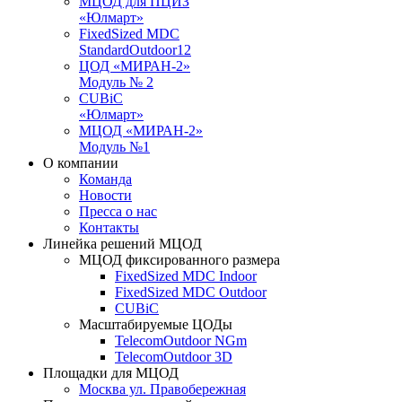
МЦОД для ПЦИЗ
«Юлмарт»
FixedSized MDC
StandardOutdoor12
ЦОД «МИРАН-2»
Модуль № 2
CUBiC
«Юлмарт»
MЦОД «МИРАН-2»
Модуль №1
О компании
Команда
Новости
Пресса о нас
Контакты
Линейка решений МЦОД
МЦОД фиксированного размера
FixedSized MDC Indoor
FixedSized MDC Outdoor
CUBiC
Масштабируемые ЦОДы
TelecomOutdoor NGm
TelecomOutdoor 3D
Площадки для МЦОД
Москва ул. Правобережная