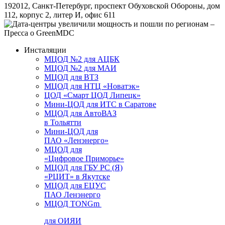
192012, Санкт-Петербург, проспект Обуховской Обороны, дом
112, корпус 2, литер И, офис 611
Инсталяции
МЦОД №2 для АЦБК
МЦОД №2 для МАИ
МЦОД для ВТЗ
МЦОД для НТЦ «Новатэк»
ЦОД «Смарт ЦОД Липецк»
Мини-ЦОД для ИТС в Саратове
МЦОД для АвтоВАЗ
в Тольятти
Мини-ЦОД для
ПАО «Ленэнерго»
МЦОД для
«Цифровое Приморье»
МЦОД для ГБУ РС (Я)
«РЦИТ» в Якутске
МЦОД для ЕЦУС
ПАО Ленэнерго
МЦОД TONGm
для ОИЯИ