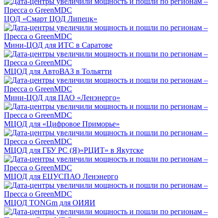
ЦОД «Смарт ЦОД Липецк»
Мини-ЦОД для ИТС в Саратове
МЦОД для АвтоВАЗ в Тольятти
Мини-ЦОД для ПАО «Ленэнерго»
МЦОД для «Цифровое Приморье»
МЦОД для ГБУ РС (Я)«РЦИТ» в Якутске
МЦОД для ЕЦУСПАО Ленэнерго
МЦОД TONGm для ОИЯИ