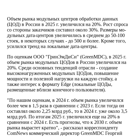
Объ­ем рын­ка мо­дуль­ных цен­тров об­ра­бот­ки дан­ных
(ЦОД) в Рос­сии в 2025 г. уве­личил­ся на 20%. Рост спро­са
со сто­роны за­каз­чи­ков сос­та­вил око­ло 30%. Раз­ме­ры мо­
дуль­ных да­та-цен­тров уве­личи­лись в сред­нем до 50-100
стоек, в не­кото­рых слу­чаях - до 500 и бо­лее. Кро­ме то­го,
уси­лил­ся тренд на ло­каль­ные да­та-цен­тры.
По оценкам ООО "ГринЭмДиСи" (GreenMDC), в 2025 г.
объем рынка модульных ЦОДов в России увеличился на
20%. Среди основных тенденций отрасли - создание
высоконагруженных модульных ЦОДов, повышение
мощности и полезной нагрузки на каждую стойку, а
также интерес к формату Edge (локальные ЦОДы,
размещенные вблизи конечного пользователя).
"По нашим оценкам, в 2024 г. объем рынка увеличился
более чем в 1,5 раза в сравнении с 2023 г. Если тогда он
составлял около 2,25 млрд руб., то в 2024 г. уже около 3,5
млрд руб. По итогам 2025 г. увеличился еще на 20% в
сравнении с 2024 г. Есть прогнозы, что к 2030 г. объем
рынка вырастет кратно", - рассказал корреспонденту
ComNews коммерческий директор GreenMDC Георгий