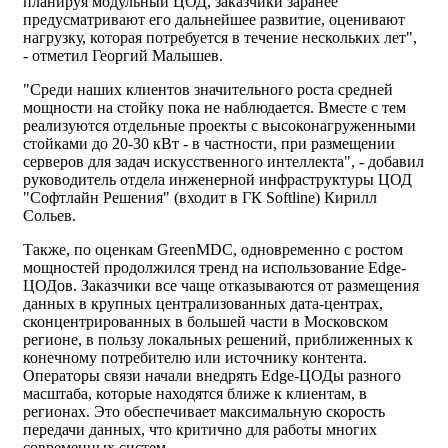
планируя модульный ЦОД, заказчики заранее
предусматривают его дальнейшее развитие, оценивают
нагрузку, которая потребуется в течение нескольких лет",
- отметил Георгий Малышев.
"Среди наших клиентов значительного роста средней
мощности на стойку пока не наблюдается. Вместе с тем
реализуются отдельные проекты с высоконагруженными
стойками до 20-30 кВт - в частности, при размещении
серверов для задач искусственного интеллекта", - добавил
руководитель отдела инженерной инфраструктуры ЦОД
"Софтлайн Решения" (входит в ГК Softline) Кирилл
Сольев.
Также, по оценкам GreenMDC, одновременно с ростом
мощностей продолжился тренд на использование Edge-
ЦОДов. Заказчики все чаще отказываются от размещения
данных в крупных централизованных дата-центрах,
сконцентрированных в большей части в Московском
регионе, в пользу локальных решений, приближенных к
конечному потребителю или источнику контента.
Операторы связи начали внедрять Edge-ЦОДы разного
масштаба, которые находятся ближе к клиентам, в
регионах. Это обеспечивает максимальную скорость
передачи данных, что критично для работы многих
современных систем.