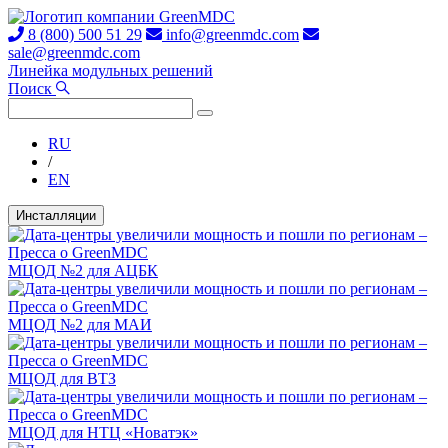
8 (800) 500 51 29
info@greenmdc.com
sale@greenmdc.com
Линейка модульных решений
Поиск
RU
/
EN
Инсталляции
МЦОД №2 для АЦБК
МЦОД №2 для МАИ
МЦОД для ВТЗ
МЦОД для НТЦ «Новатэк»