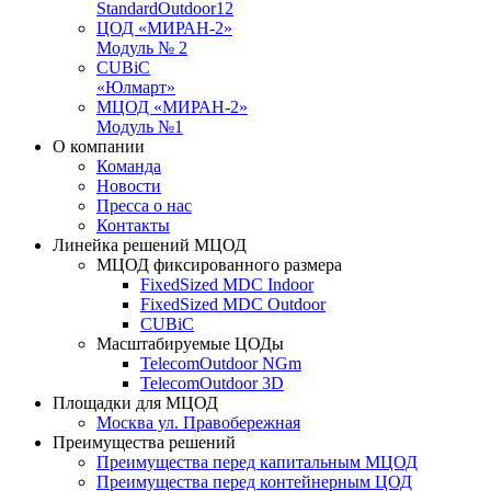
StandardOutdoor12
ЦОД «МИРАН-2»
Модуль № 2
CUBiC
«Юлмарт»
MЦОД «МИРАН-2»
Модуль №1
О компании
Команда
Новости
Пресса о нас
Контакты
Линейка решений МЦОД
МЦОД фиксированного размера
FixedSized MDC Indoor
FixedSized MDC Outdoor
CUBiC
Масштабируемые ЦОДы
TelecomOutdoor NGm
TelecomOutdoor 3D
Площадки для МЦОД
Москва ул. Правобережная
Преимущества решений
Преимущества перед капитальным МЦОД
Преимущества перед контейнерным ЦОД