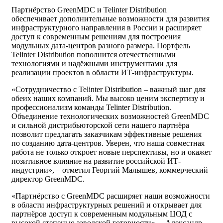
Партнёрство GreenMDC и Telinter Distribution
обеспечивает дополнительные возможности для развития
инфраструктурного направления в России и расширяет
доступ к современным решениям для построения
модульных дата-центров разного размера. Портфель
Telinter Distribution пополнится отечественными
технологиями и надёжными инструментами для
реализации проектов в области ИТ-инфраструктуры.
«Сотрудничество с Telinter Distribution – важный шаг для
обеих наших компаний. Мы высоко ценим экспертизу и
профессионализм команды Telinter Distribution.
Объединение технологических возможностей GreenMDC
и сильной дистрибьюторской сети нашего партнёра
позволит предлагать заказчикам эффективные решения
по созданию дата-центров. Уверен, что наша совместная
работа не только откроет новые перспективы, но и окажет
позитивное влияние на развитие российской ИТ-
индустрии», – отметил Георгий Малышев, коммерческий
директор GreenMDC.
«Партнёрство с GreenMDC расширяет наши возможности
в области инфраструктурных решений и открывает для
партнёров доступ к современным модульным ЦОД с
высокой степенью заводской готовности», – Александр