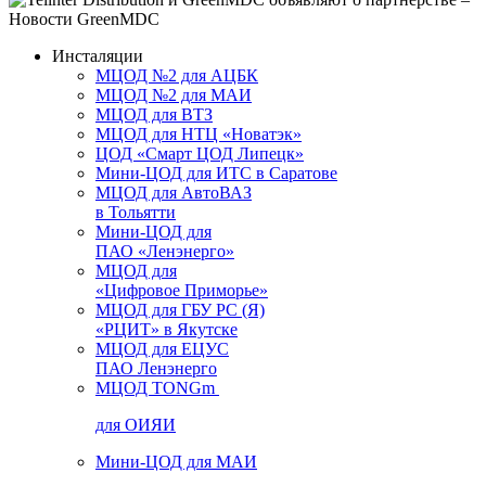
Инсталяции
МЦОД №2 для АЦБК
МЦОД №2 для МАИ
МЦОД для ВТЗ
МЦОД для НТЦ «Новатэк»
ЦОД «Смарт ЦОД Липецк»
Мини-ЦОД для ИТС в Саратове
МЦОД для АвтоВАЗ
в Тольятти
Мини-ЦОД для
ПАО «Ленэнерго»
МЦОД для
«Цифровое Приморье»
МЦОД для ГБУ РС (Я)
«РЦИТ» в Якутске
МЦОД для ЕЦУС
ПАО Ленэнерго
МЦОД TONGm
для ОИЯИ
Мини-ЦОД для МАИ