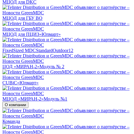
МЦОД для DKC
МЦОД для ГБУ ВО
МЦОД для ПЦИЗ«Юлмарт»
FixedSized MDCStandardOutdoor12
ЦОД «МИРАН-2»Модуль № 2
CUBiC«Юлмарт»
MЦОД «МИРАН-2»Модуль №1
О компании
Команда