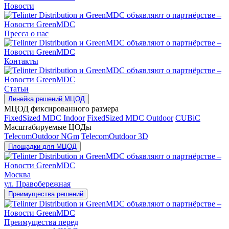
Новости
Пресса о нас
Контакты
Статьи
Линейка решений МЦОД
МЦОД фиксированного размера
FixedSized MDC Indoor
FixedSized MDC Outdoor
CUBiC
Масштабируемые ЦОДы
TelecomOutdoor NGm
TelecomOutdoor 3D
Площадки для МЦОД
Москва
ул. Правобережная
Преимущества решений
Преимущества перед