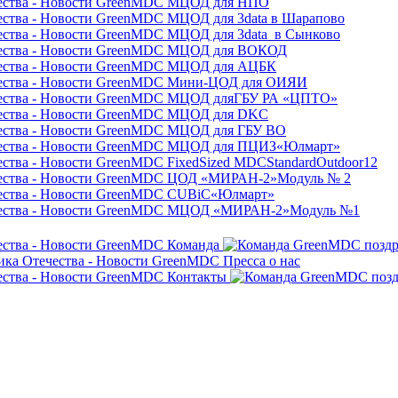
МЦОД для НПО
МЦОД для 3data в Шарапово
МЦОД для 3data в Сынково
МЦОД для ВОКОД
МЦОД для АЦБК
Мини-ЦОД для ОИЯИ
МЦОД дляГБУ РА «ЦПТО»
МЦОД для DKC
МЦОД для ГБУ ВО
МЦОД для ПЦИЗ«Юлмарт»
FixedSized MDCStandardOutdoor12
ЦОД «МИРАН-2»Модуль № 2
CUBiC«Юлмарт»
MЦОД «МИРАН-2»Модуль №1
Команда
Пресса о нас
Контакты