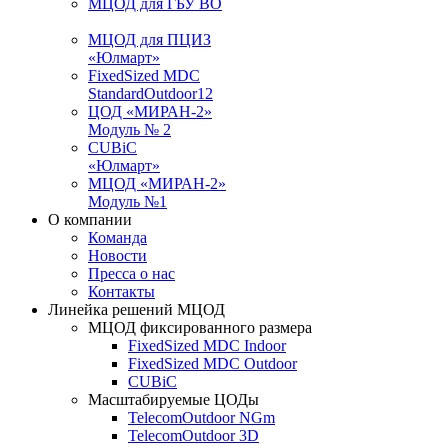
МЦОД для ГБУ ВО
МЦОД для ПЦИЗ
«Юлмарт»
FixedSized MDC
StandardOutdoor12
ЦОД «МИРАН-2»
Модуль № 2
CUBiC
«Юлмарт»
MЦОД «МИРАН-2»
Модуль №1
О компании
Команда
Новости
Пресса о нас
Контакты
Линейка решений МЦОД
МЦОД фиксированного размера
FixedSized MDC Indoor
FixedSized MDC Outdoor
CUBiC
Масштабируемые ЦОДы
TelecomOutdoor NGm
TelecomOutdoor 3D