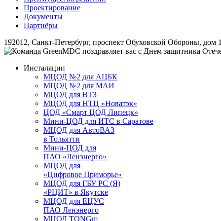
Проектирование
Документы
Партнёры
192012, Санкт-Петербург, проспект Обуховской Обороны, дом 11
Инсталяции
МЦОД №2 для АЦБК
МЦОД №2 для МАИ
МЦОД для ВТЗ
МЦОД для НТЦ «Новатэк»
ЦОД «Смарт ЦОД Липецк»
Мини-ЦОД для ИТС в Саратове
МЦОД для АвтоВАЗ
в Тольятти
Мини-ЦОД для
ПАО «Ленэнерго»
МЦОД для
«Цифровое Приморье»
МЦОД для ГБУ РС (Я)
«РЦИТ» в Якутске
МЦОД для ЕЦУС
ПАО Ленэнерго
МЦОД TONGm