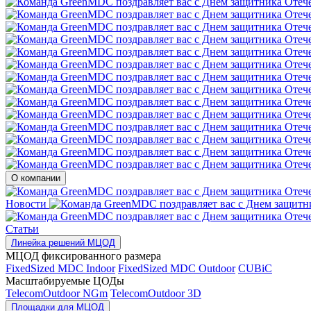
О компании
Новости
Статьи
Линейка решений МЦОД
МЦОД фиксированного размера
FixedSized MDC Indoor
FixedSized MDC Outdoor
CUBiC
Масштабируемые ЦОДы
TelecomOutdoor NGm
TelecomOutdoor 3D
Площадки для МЦОД