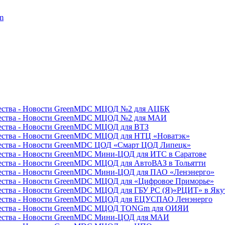
m
МЦОД №2 для АЦБК
МЦОД №2 для МАИ
МЦОД для ВТЗ
МЦОД для НТЦ «Новатэк»
ЦОД «Смарт ЦОД Липецк»
Мини-ЦОД для ИТС в Саратове
МЦОД для АвтоВАЗ в Тольятти
Мини-ЦОД для ПАО «Ленэнерго»
МЦОД для «Цифровое Приморье»
МЦОД для ГБУ РС (Я)«РЦИТ» в Яку
МЦОД для ЕЦУСПАО Ленэнерго
МЦОД TONGm для ОИЯИ
Мини-ЦОД для МАИ